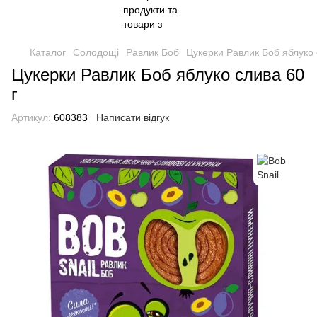
Каталог
Солодощі
Равлик Боб
Цукерки Равлик Боб яблуко 
Цукерки Равлик Боб яблуко слива 60
г
Артикул:
608383
Написати відгук