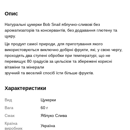
Опис
Натуральні цукерки Bob Snail яблучно-сливові без
ароматизаторів та консервантів, без додавання глютену та
цукру.
Це продукт самої природи, для приготування якого
використовуються виключно добірні фрукти, які, у свою чергу,
проходять два ступені обробки при температурі, що не
перевищує 80 градусів за цельсієм та збережені корисні
вітаміни та мінерали
зручний та веселий спосіб їсти більше фруктів.
Характеристики
Вид
Цукерки
Вага
60 г
Смак
Яблуко Слива
Країна
Україна
виробник