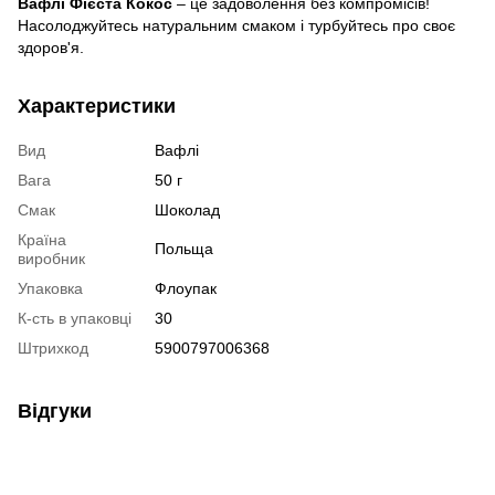
Вафлі Фієста Кокос
– це задоволення без компромісів!
Насолоджуйтесь натуральним смаком і турбуйтесь про своє
здоров'я.
Характеристики
Вид
Вафлі
Вага
50 г
Смак
Шоколад
Країна
Польща
виробник
Упаковка
Флоупак
К-сть в упаковці
30
Штрихкод
5900797006368
Відгуки