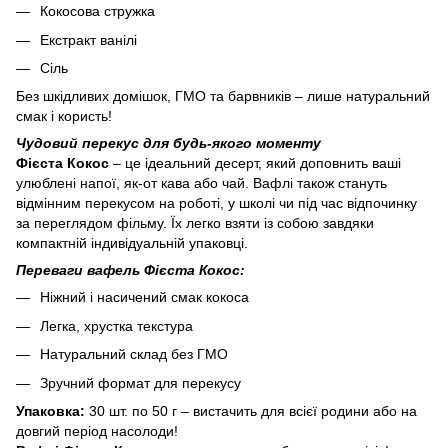
Кокосова стружка
Екстракт ванілі
Сіль
Без шкідливих домішок, ГМО та барвників – лише натуральний
смак і користь!
Чудовий перекус для будь-якого моменту
Фієста Кокос
– це ідеальний десерт, який доповнить ваші
улюблені напої, як-от кава або чай. Вафлі також стануть
відмінним перекусом на роботі, у школі чи під час відпочинку
за переглядом фільму. Їх легко взяти із собою завдяки
компактній індивідуальній упаковці.
Переваги вафель Фієста Кокос:
Ніжний і насичений смак кокоса
Легка, хрустка текстура
Натуральний склад без ГМО
Зручний формат для перекусу
Упаковка:
30 шт. по 50 г – вистачить для всієї родини або на
довгий період насолоди!