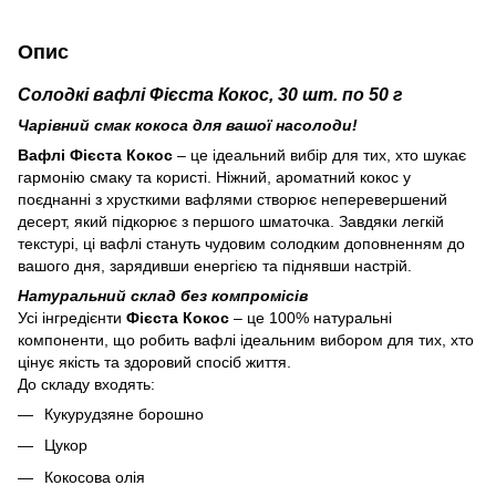
Опис
Солодкі вафлі Фієста Кокос, 30 шт. по 50 г
Чарівний смак кокоса для вашої насолоди!
Вафлі Фієста Кокос
– це ідеальний вибір для тих, хто шукає
гармонію смаку та користі. Ніжний, ароматний кокос у
поєднанні з хрусткими вафлями створює неперевершений
десерт, який підкорює з першого шматочка. Завдяки легкій
текстурі, ці вафлі стануть чудовим солодким доповненням до
вашого дня, зарядивши енергією та піднявши настрій.
Натуральний склад без компромісів
Усі інгредієнти
Фієста Кокос
– це 100% натуральні
компоненти, що робить вафлі ідеальним вибором для тих, хто
цінує якість та здоровий спосіб життя.
До складу входять:
Кукурудзяне борошно
Цукор
Кокосова олія