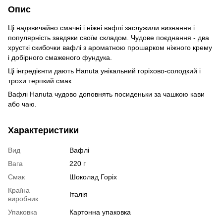
Опис
Ці надзвичайно смачні і ніжні вафлі заслужили визнання і
популярність завдяки своїм складом. Чудове поєднання - два
хрусткі скибочки вафлі з ароматною прошарком ніжного крему
і добірного смаженого фундука.
Ці інгредієнти дають Hanuta унікальний горіхово-солодкий і
трохи терпкий смак.
Вафлі Hanuta чудово доповнять посиденьки за чашкою кави
або чаю.
Характеристики
Вид
Вафлі
Вага
220 г
Смак
Шоколад Горіх
Країна
Італія
виробник
Упаковка
Картонна упаковка