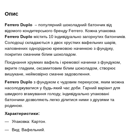
Опис
Ferrero Duplo
– популярний шоколадний батончик від
відомого кондитерського бренду Ferrero. Кожна упаковка
Ferrero Duplo
містить 10 індивідуально загорнутих батончиків.
Солодощі складаються з двох хрустких вафельних шарів,
наповнених однорідною кремовою начинкою з фундуку,
покритих смачним білим шоколадом.
Поєднання хрумких вафель і кремової начинки з фундуком,
вкрите гладким, оксамитовим білим шоколадом, створює
вишукане, неймовірно смачне задоволення.
Ferrero Duplo
з фундуком є чудовим перекусом, яким можна
насолоджуватися у будь-який час доби. Гарний варіант для
швидкого вгамування голоду, індивідуально упаковані
батончики дозволяють легко ділитися ними з друзями та
родиною.
Характеристики:
Упаковка: Картон.
Вид: Вафельний.