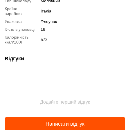
Тип шоколаду
Молочний
Країна
Італія
виробник
Упаковка
Флоупак
К-сть в упаковці
18
Калорійність,
572
ккал/100г
Відгуки
Додайте перший відгук
Написати відгук