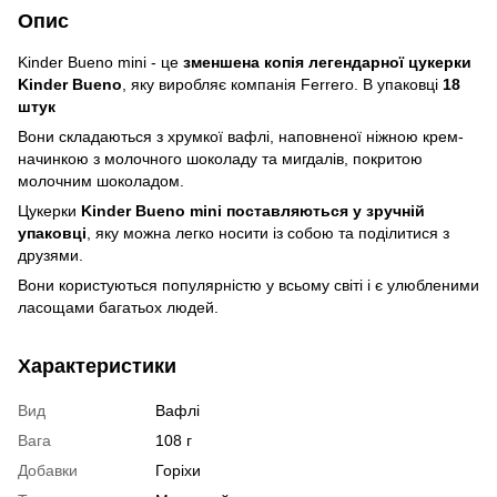
Опис
Kinder Bueno mini - це
зменшена копія легендарної цукерки
Kinder Bueno
, яку виробляє компанія Ferrero. В упаковці
18
штук
Вони складаються з хрумкої вафлі, наповненої ніжною крем-
начинкою з молочного шоколаду та мигдалів, покритою
молочним шоколадом.
Цукерки
Kinder Bueno mini поставляються у зручній
упаковці
, яку можна легко носити із собою та поділитися з
друзями.
Вони користуються популярністю у всьому світі і є улюбленими
ласощами багатьох людей.
Характеристики
Вид
Вафлі
Вага
108 г
Добавки
Горіхи