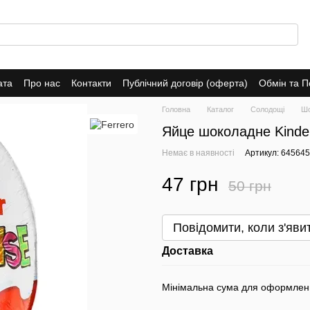
ата
Про нас
Контакти
Публічний договір (оферта)
Обмін та 
Головна
Каталог
Солодощі
Шо
Яйце шоколадне Kinder 
Немає в наявності
Артикул: 645645
47 грн
50 грн
Повідомити, коли з'яви
Доставка
Мінімальна сума для оформлен