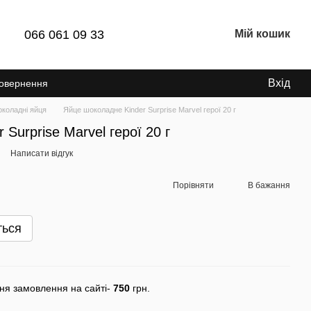
066 061 09 33
Мій кошик
Вхід
Повернення
коладні яйця
Яйце шоколадне Kinder Surprise Marvel герої 20 г
Surprise Marvel герої 20 г
Написати відгук
Порівняти
В бажання
ться
ня замовлення на сайті-
750
грн.