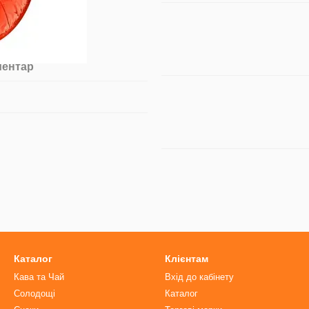
ментар
Каталог
Клієнтам
Кава та Чай
Вхід до кабінету
Солодощі
Каталог