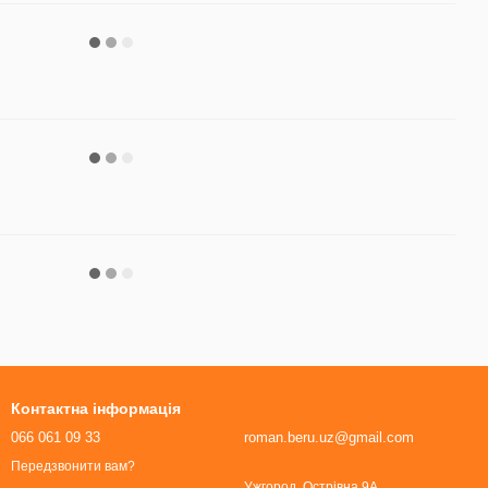
Контактна інформація
066 061 09 33
roman.beru.uz@gmail.com
Передзвонити вам?
Ужгород, Острівна 9А