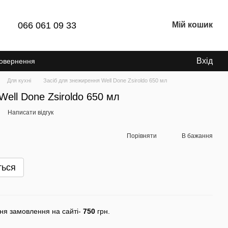
066 061 09 33
Мій кошик
Вхід
Повернення
Для кухні
Засіб для знежирення Well Done Zsiroldo 650 мл
Well Done Zsiroldo 650 мл
Написати відгук
Порівняти
В бажання
ться
ня замовлення на сайті-
750
грн.