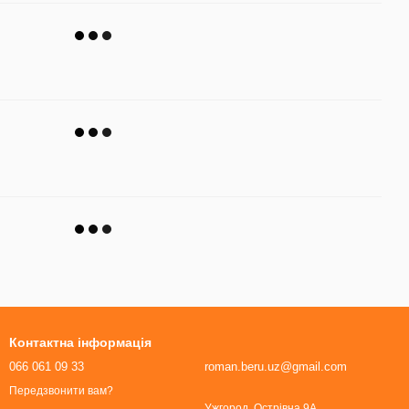
Контактна інформація
066 061 09 33
roman.beru.uz@gmail.com
Передзвонити вам?
Ужгород, Острівна 9А