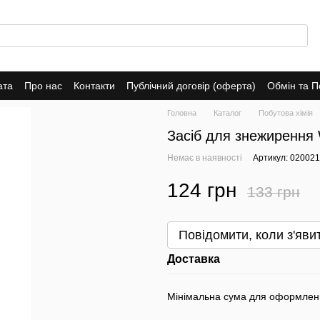
ата
Про нас
Контакти
Публічний договір (оферта)
Обмін та 
Головна
Каталог
Побутова хімія
Засіб для знежирення 
Немає в наявності
Артикул: 020021
124 грн
133 грн
Повідомити, коли з'яви
Доставка
Мінімальна сума для оформлен