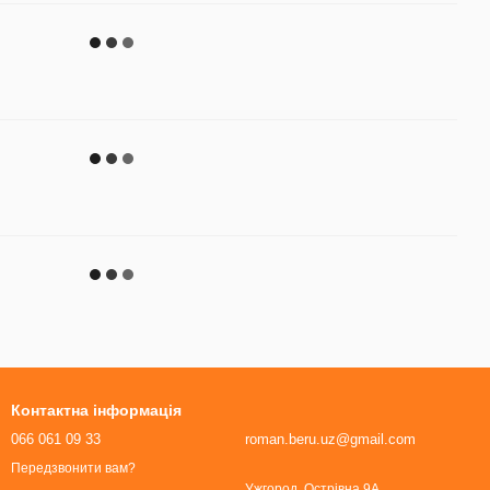
Контактна інформація
066 061 09 33
roman.beru.uz@gmail.com
Передзвонити вам?
Ужгород, Острівна 9А