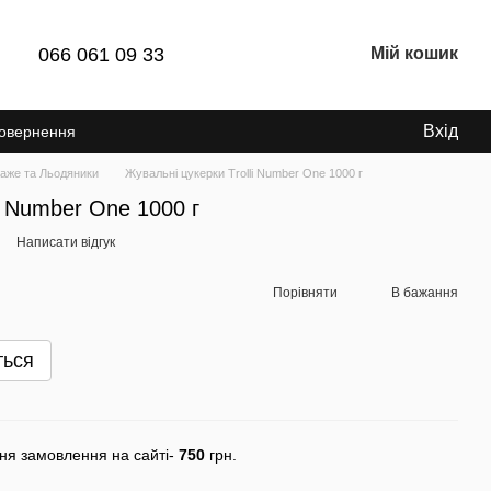
066 061 09 33
Мій кошик
Вхід
Повернення
аже та Льодяники
Жувальні цукерки Trolli Number One 1000 г
i Number One 1000 г
Написати відгук
Порівняти
В бажання
ться
ня замовлення на сайті-
750
грн.