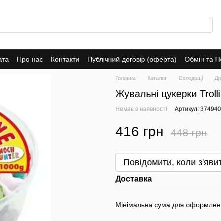
ата
Про нас
Контакти
Публічний договір (оферта)
Обмін та 
Головна
Каталог
Солодощі
Др
Жувальні цукерки Troll
Немає в наявності
Артикул: 374940
416 грн
448 грн
Повідомити, коли з'яви
Доставка
Мінімальна сума для оформлен